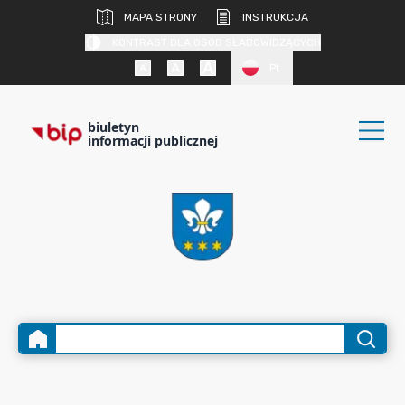
MAPA STRONY
INSTRUKCJA
KONTRAST DLA OSÓB SŁABOWIDZĄCYCH
PL
biuletyn
informacji publicznej