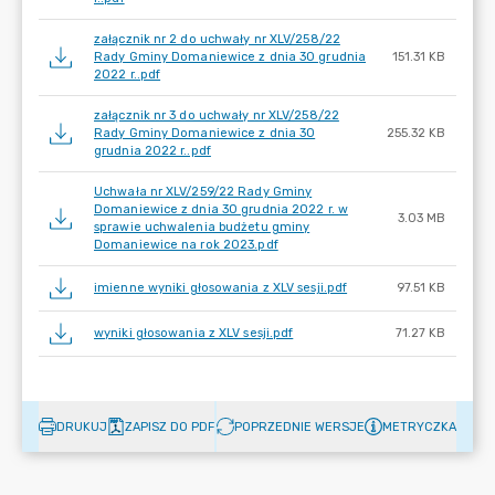
załącznik nr 2 do uchwały nr XLV/258/22
Rady Gminy Domaniewice z dnia 30 grudnia
151.31 KB
2022 r..pdf
załącznik nr 3 do uchwały nr XLV/258/22
Rady Gminy Domaniewice z dnia 30
255.32 KB
grudnia 2022 r..pdf
Uchwała nr XLV/259/22 Rady Gminy
Domaniewice z dnia 30 grudnia 2022 r. w
3.03 MB
sprawie uchwalenia budżetu gminy
Domaniewice na rok 2023.pdf
imienne wyniki głosowania z XLV sesji.pdf
97.51 KB
wyniki głosowania z XLV sesji.pdf
71.27 KB
DRUKUJ
ZAPISZ DO PDF
POPRZEDNIE WERSJE
METRYCZKA