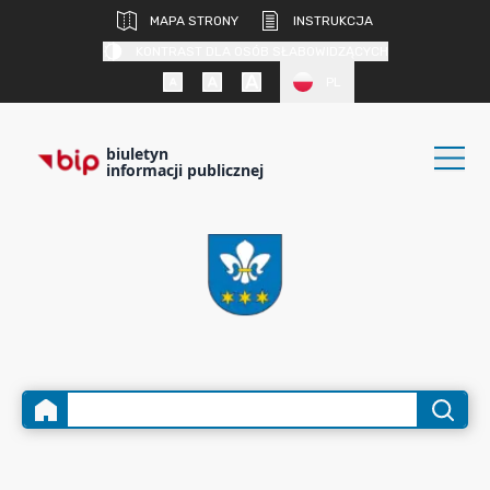
MAPA STRONY
INSTRUKCJA
KONTRAST DLA OSÓB SŁABOWIDZĄCYCH
PL
biuletyn
informacji publicznej