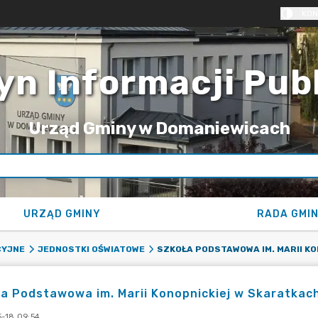
KON
yn Informacji Pub
Urząd Gminy w Domaniewicach
URZĄD GMINY
RADA GMI
CYJNE
JEDNOSTKI OŚWIATOWE
a Podstawowa im. Marii Konopnickiej w Skaratkac
-18 09:54