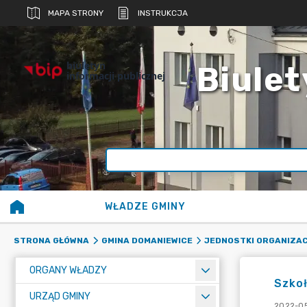
MAPA STRONY
INSTRUKCJA
biuletyn
Biulet
informacji publicznej
WŁADZE GMINY
STRONA GŁÓWNA
GMINA DOMANIEWICE
JEDNOSTKI ORGANIZA
ORGANY WŁADZY
Szkoł
URZĄD GMINY
2022-05