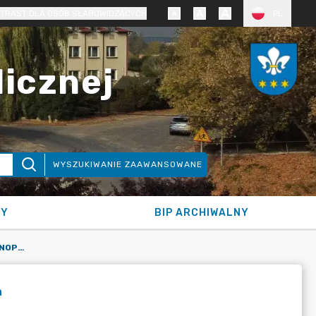
TRAST DLA OSÓB SŁABOWIDZĄCYCH
PL
licznej
WYSZUKIWANIE ZAAWANSOWANE
NY
BIP ARCHIWALNY
SZKOŁA PODSTAWOWA IM. MARII KONOPNICKIEJ W SKARATKACH
h