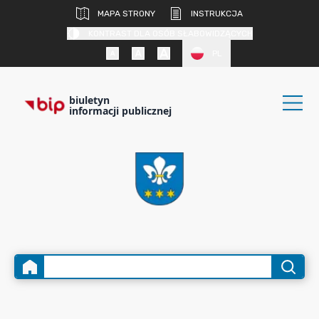
MAPA STRONY
INSTRUKCJA
KONTRAST DLA OSÓB SŁABOWIDZĄCYCH
PL
biuletyn
informacji publicznej