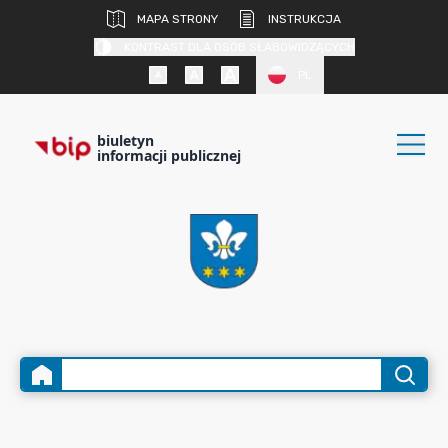
MAPA STRONY
INSTRUKCJA
KONTRAST DLA OSÓB SŁABOWIDZĄCYCH
PL
biuletyn
informacji publicznej