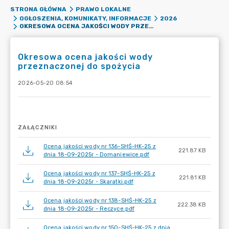
STRONA GŁÓWNA
PRAWO LOKALNE
OGŁOSZENIA, KOMUNIKATY, INFORMACJE
2026
OKRESOWA OCENA JAKOŚCI WODY PRZEZNACZONEJ DO SPOŻYCIA
Okresowa ocena jakości wody
przeznaczonej do spożycia
2026-05-20 08:54
ZAŁĄCZNIKI
Ocena jakości wody nr 136-SHŚ-HK-25 z
221.87 KB
dnia 18-09-2025r - Domaniewice.pdf
Ocena jakości wody nr 137-SHŚ-HK-25 z
221.81 KB
dnia 18-09-2025r - Skaratki.pdf
Ocena jakości wody nr 138-SHŚ-HK-25 z
222.38 KB
dnia 18-09-2025r - Reczyce.pdf
Ocena jakości wody nr 150-SHŚ-HK-25 z dnia