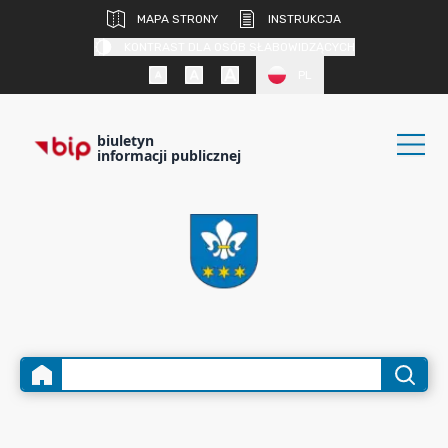
MAPA STRONY
INSTRUKCJA
KONTRAST DLA OSÓB SŁABOWIDZĄCYCH
PL
biuletyn
informacji publicznej