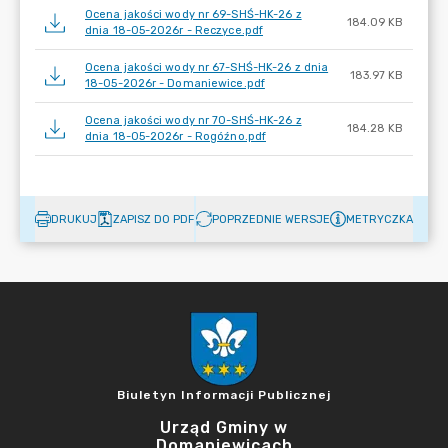
Ocena jakości wody nr 69-SHŚ-HK-26 z
184.09 KB
dnia 18-05-2026r - Reczyce.pdf
Ocena jakości wody nr 67-SHŚ-HK-26 z dnia
183.97 KB
18-05-2026r - Domaniewice.pdf
Ocena jakości wody nr 70-SHŚ-HK-26 z
184.28 KB
dnia 18-05-2026r - Rogóźno.pdf
DRUKUJ
ZAPISZ DO PDF
POPRZEDNIE WERSJE
METRYCZKA
Biuletyn Informacji Publicznej
Urząd Gminy w
Domaniewicach